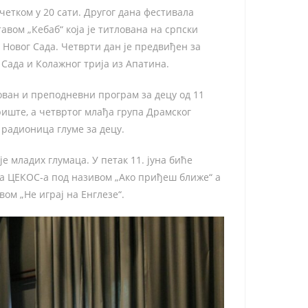
четком у 20 сати. Другог дана фестивала
вом „Кебаб“ која је титлована на српски
 Новог Сада. Четврти дан је предвиђен за
Сада и Колажног трија из Апатина.
ован и преподневни програм за децу од 11
риште, а четвртог млађа група Драмског
 радионица глуме за децу.
е младих глумаца. У петак 11. јуна биће
ја ЦЕКОС-а под називом „Ако приђеш ближе“ а
вом „Не играј на Енглезе“.