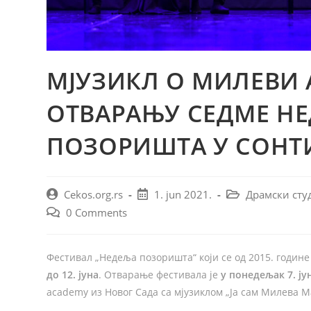
МЈУЗИКЛ О МИЛЕВИ 
ОТВАРАЊУ СЕДМЕ Н
ПОЗОРИШТА У СОНТ
Cekos.org.rs
1. jun 2021.
Драмски сту
0 Comments
Фестивал „Недеља позоришта“ који се од 2015. године
до 12. јуна
. Отварање фестивала је
у понедељак 7. јун
academy из Новог Сада са мјузиклом „Ја сам Милева М