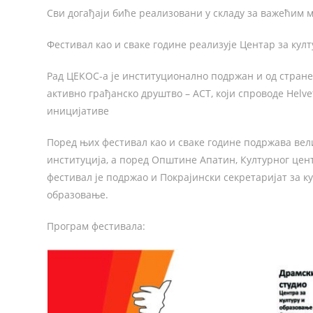
Сви догађаји биће реализовани у складу за важећим 
Фестивал као и сваке године реализује Центар за кул
Рад ЦЕКОС-а је институционално подржан и од стране
активно грађанско друштво – ACT, који спроводе Helve
иницијативе
Поред њих фестивал као и сваке године подржава вел
институција, а поред Општине Апатин, Културног цен
фестивал је подржао и Покрајински секретаријат за ку
образовање.
Програм фестивала: