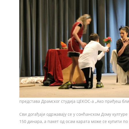
представа Драмског студија ЦЕКОС-а „Ако приђеш бл
Сви догађаји одржавају се у сонћанском Дому културе 
150 динара, а пакет од осам карата може се купити по