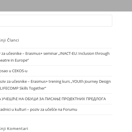
nji Članci
iv za učesnike – Erasmus+ seminar „INACT-EU: Inclusion through
heatre in Europe“
posao u CEKOS-u
oziv za učesnike – Erasmus+ trening kurs „YOUth Journey Design
 LIFECOMP Skills Together“
А УЧЕШЋЕ НА ОБУЦИ ЗА ПИСАЊЕ ПРОЈЕКТНИХ ПРЕДЛОГА
 radnici u kulturi – poziv za učešće na Forumu
šnji Komentari