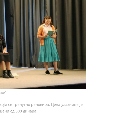
иже“
који се тренутно реновира. Цена улазнице је
 цени од 500 динара.