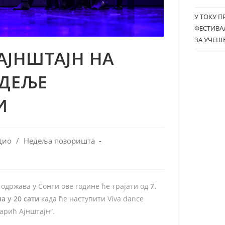
У ТОКУ 
ФЕСТИВАЛ
ЗА УЧЕШЋ
АЈНШТАЈН НА
ЕДЕЉЕ
И
дио
/
Недеља позоришта
 одржава у Сонти ове године ће трајати од
7.
а у 20 сати
када ће наступити Viva dance
арић Ајнштајн“.