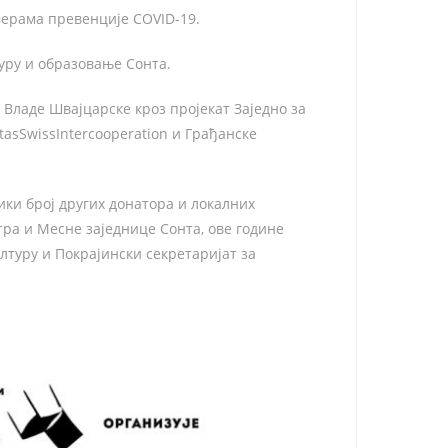
мерама превенције COVID-19.
туру и образовање Сонта.
 Владе Швајцарске кроз пројекат Заједно за
tasSwissIntercooperation и Грађанске
ики број других донатора и локалних
тра и Месне заједнице Сонта, ове године
лтуру и Покрајински секретаријат за