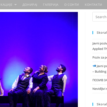
ИКАЦИЈЕ
ДОНИРАЈ
ГАЛЕРИЈА
О СОНТИ
КОНТАКТИ
Skoraš
Javni poz
Applied T
Poziv za 
Javni p
– Building
ПОЗИВ З
Nevidljivi
Skora