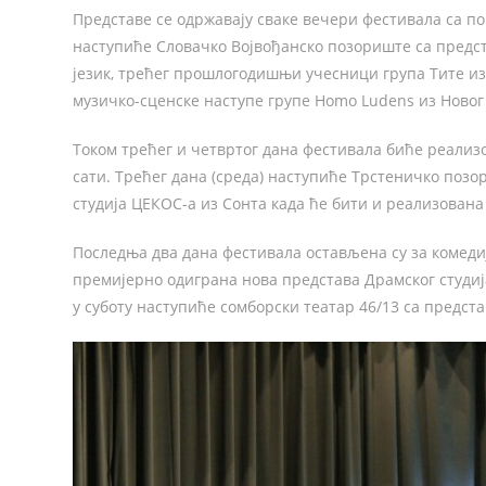
Представе се одржавају сваке вечери фестивала са по
наступиће Словачко Војвођанско позориште са предста
језик, трећег прошлогодишњи учесници група Тите из
музичко-сценске наступе групе Homo Ludens из Новог 
Током трећег и четвртог дана фестивала биће реализ
сати. Трећег дана (среда) наступиће Трстеничко позо
студија ЦЕКОС-а из Сонта када ће бити и реализована
Последња два дана фестивала остављена су за комедиј
премијерно одиграна нова представа Драмског студи
у суботу наступиће сомборски театар 46/13 са предста