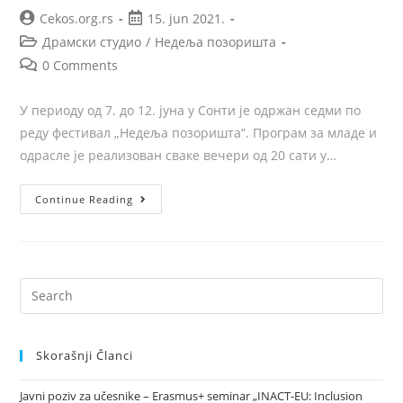
Cekos.org.rs
15. jun 2021.
Драмски студио
/
Недеља позоришта
0 Comments
У периоду од 7. до 12. јуна у Сонти је одржан седми по
реду фестивал „Недеља позоришта“. Програм за младе и
одрасле је реализован сваке вечери од 20 сати у…
Continue Reading
Skorašnji Članci
Javni poziv za učesnike – Erasmus+ seminar „INACT-EU: Inclusion